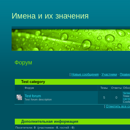
Имена и их значения
Форум
[
Новые сообщения
·
Участники
·
Прави
Test category
Форум
Темы
Ответы
Обно
Четве
Test forum
Тема
5
0
систе
Test forum description
Сооб
[
Отметить все 
Дополнительная информация
Посетители:
0
(участников -
0
, гостей -
0
)